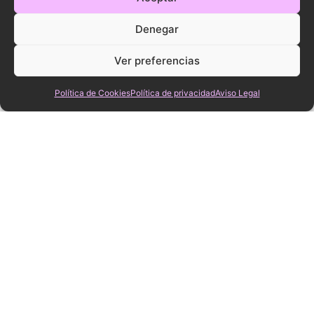
Denegar
Ver preferencias
Política de Cookies
Política de privacidad
Aviso Legal
Servicios
Producción
de azafatas
de
Organizació
profesional
espectácul